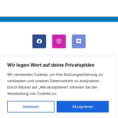
Impressum
×
Datenschutz
×
Satzung
Wir legen Wert auf deine Privatsphäre
Wir verwenden Cookies, um Ihre Nutzungserfahrung zu
© 2024 - 2026 Lions Pride Germany e.V.
verbessern und unseren Datenverkehr zu analysieren.
Durch Klicken auf „Alle akzeptieren“ stimmen Sie der
Verwendung von Cookies zu.
Ablehnen
Akzeptieren