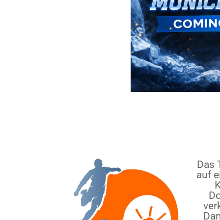
Das 
auf e
K
Do
ver
Dan