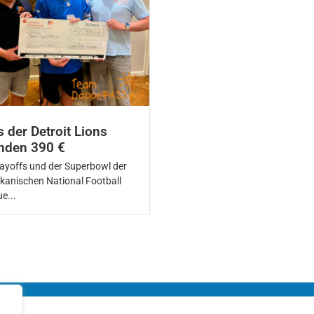
 der Detroit Lions
nden 390 €
layoffs und der Superbowl der
kanischen National Football
e...